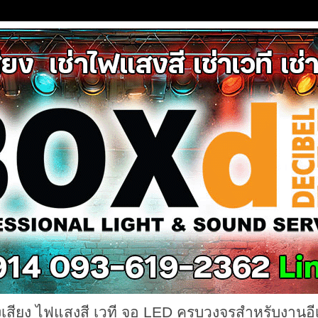
งเสียง ไฟแสงสี เวที จอ LED ครบวงจรสำหรับงานอี