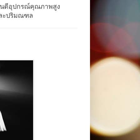
รันตีอุปกรณ์คุณภาพสูง
 และปริมณฑล