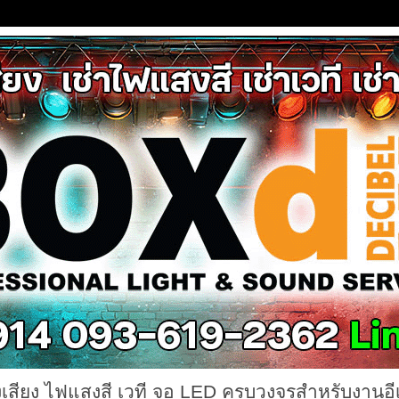
งเสียง ไฟแสงสี เวที จอ LED ครบวงจรสำหรับงานอี