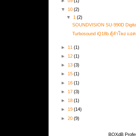
►
09
(1)
▼
10
(2)
▼
1
(2)
SOUNDVISION SU-990D Digital
Turbosound iQ18b ตู้ลำโพง แอค
►
11
(1)
►
12
(1)
►
13
(3)
►
15
(1)
►
16
(1)
►
17
(3)
►
18
(1)
►
19
(14)
►
20
(9)
BOXdB Profes