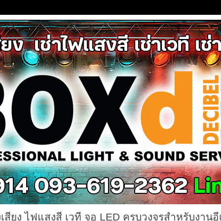
งเสียง ไฟแสงสี เวที จอ LED ครบวงจรสำหรับงานอี