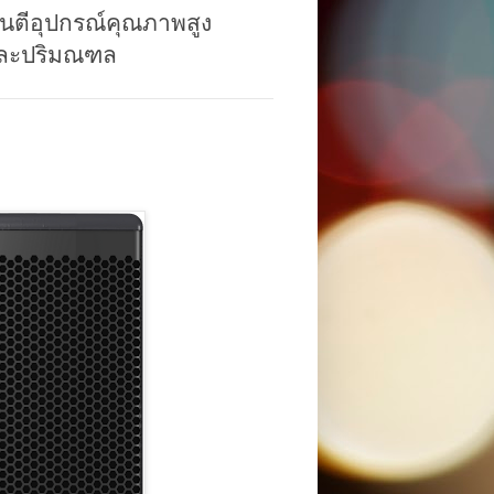
รันตีอุปกรณ์คุณภาพสูง
 และปริมณฑล