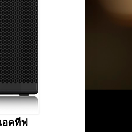
แอคทีฟ